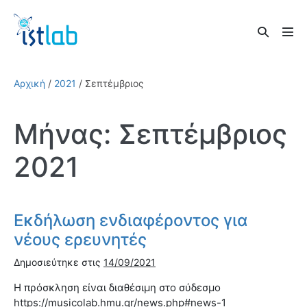
Skip
to
Search
content
Men
Toggle
Tog
Αρχική
/
2021
/
Σεπτέμβριος
Μήνας:
Σεπτέμβριος
2021
Εκδήλωση ενδιαφέροντος για
νέους ερευνητές
Δημοσιεύτηκε στις
14/09/2021
Η πρόσκληση είναι διαθέσιμη στο σύδεσμο
https://musicolab.hmu.gr/news.php#news-1