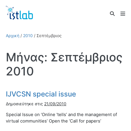
Skip
to
Search
content
Men
Toggle
Tog
Αρχική
/
2010
/
Σεπτέμβριος
Μήνας:
Σεπτέμβριος
2010
IJVCSN special issue
Δημοσιεύτηκε στις
21/09/2010
Special Issue on ‘Online ‘tells’ and the management of
virtual communities’ Open the ‘Call for papers’