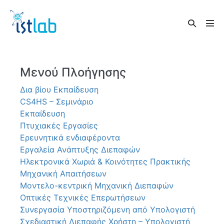
Skip
to
Search
content
Men
Toggle
Tog
Μενού Πλοήγησης
Δια βίου Εκπαίδευση
CS4HS – Σεμινάριο
Εκπαίδευση
Πτυχιακές Εργασίες
Ερευνητικά ενδιαφέροντα
Εργαλεία Ανάπτυξης Διεπαφών
Ηλεκτρονικά Χωριά & Κοινότητες Πρακτικής
Μηχανική Απαιτήσεων
Μοντελο-κεντρική Μηχανική Διεπαφών
Οπτικές Τεχνικές Επερωτήσεων
Συνεργασία Υποστηριζόμενη από Υπολογιστή
Σχεδιαστική Διεπαφής Χρήστη – Υπολογιστή