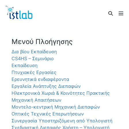
Skip
to
Search
content
Men
Toggle
Tog
Μενού Πλοήγησης
Δια βίου Εκπαίδευση
CS4HS – Σεμινάριο
Εκπαίδευση
Πτυχιακές Εργασίες
Ερευνητικά ενδιαφέροντα
Εργαλεία Ανάπτυξης Διεπαφών
Ηλεκτρονικά Χωριά & Κοινότητες Πρακτικής
Μηχανική Απαιτήσεων
Μοντελο-κεντρική Μηχανική Διεπαφών
Οπτικές Τεχνικές Επερωτήσεων
Συνεργασία Υποστηριζόμενη από Υπολογιστή
Σχεδιαστική Διεπαφής Χρήστη – Υπολογιστή