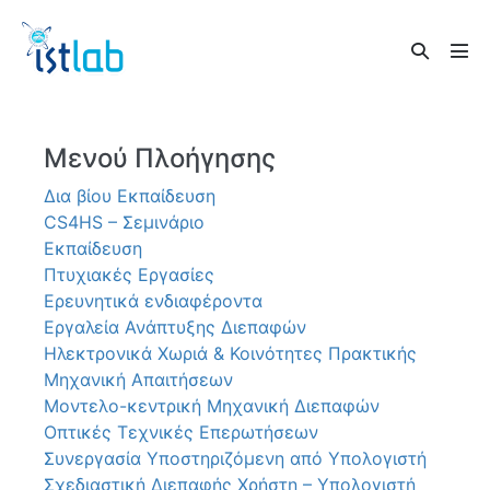
Skip
to
Search
content
Men
Toggle
Tog
Μενού Πλοήγησης
Δια βίου Εκπαίδευση
CS4HS – Σεμινάριο
Εκπαίδευση
Πτυχιακές Εργασίες
Ερευνητικά ενδιαφέροντα
Εργαλεία Ανάπτυξης Διεπαφών
Ηλεκτρονικά Χωριά & Κοινότητες Πρακτικής
Μηχανική Απαιτήσεων
Μοντελο-κεντρική Μηχανική Διεπαφών
Οπτικές Τεχνικές Επερωτήσεων
Συνεργασία Υποστηριζόμενη από Υπολογιστή
Σχεδιαστική Διεπαφής Χρήστη – Υπολογιστή