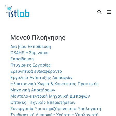
Skip
to
Search
content
Men
Toggle
Tog
Μενού Πλοήγησης
Δια βίου Εκπαίδευση
CS4HS – Σεμινάριο
Εκπαίδευση
Πτυχιακές Εργασίες
Ερευνητικά ενδιαφέροντα
Εργαλεία Ανάπτυξης Διεπαφών
Ηλεκτρονικά Χωριά & Κοινότητες Πρακτικής
Μηχανική Απαιτήσεων
Μοντελο-κεντρική Μηχανική Διεπαφών
Οπτικές Τεχνικές Επερωτήσεων
Συνεργασία Υποστηριζόμενη από Υπολογιστή
Σχεδιαστική Διεπαφής Χρήστη – Υπολογιστή